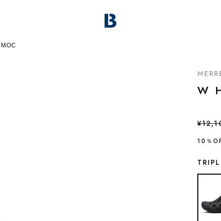
 MOC
MERR
W 
¥12,1
10％O
TRIP