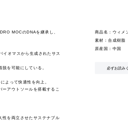
RO MOCのDNAを継承し、
商品名：ウィメン
素材：合成樹脂
原産国：中国
藻類バイオマスから生成されたサス
必ずお読み
着脱を可能にしている。
ルによって快適性を向上。
バーアウトソールを搭載するこ
久性を両立させたサステナブル