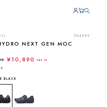
ELL
006992
HYDRO NEXT GEN MOC
¥10,890
00
tax in
FF
LE BLACK