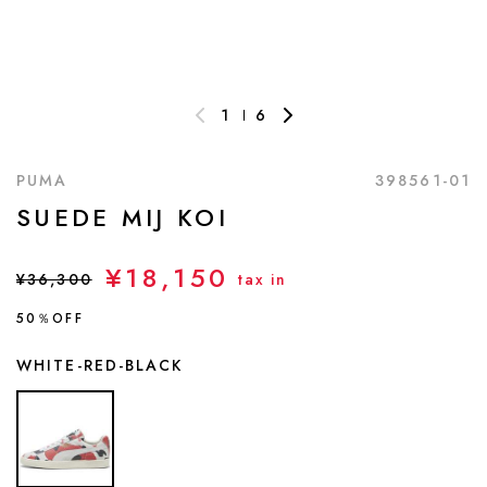
1
6
PUMA
398561-01
SUEDE MIJ KOI
¥18,150
¥36,300
tax in
50％OFF
WHITE-RED-BLACK