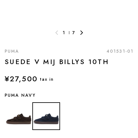
1
7
PUMA
401531-01
SUEDE V MIJ BILLYS 10TH
¥27,500
tax in
PUMA NAVY