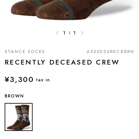
1
1
STANCE SOCKS
A555D24REC#BRN
RECENTLY DECEASED CREW
¥3,300
tax in
BROWN