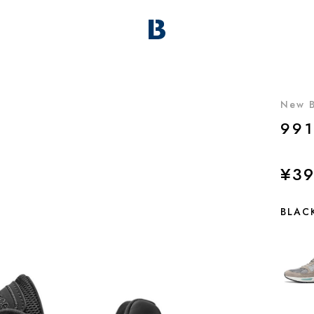
New 
991
¥39
BLAC