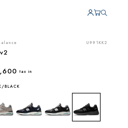
Balance
U991KK2
v2
,600
tax in
K/BLACK