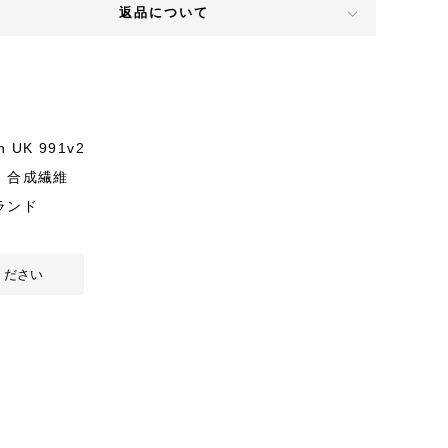
返品について
 UK 991v2
、合成繊維
ランド
ください