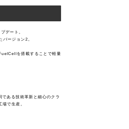
アップデート。
したバージョン2。
uelCellを搭載することで軽量
。
代名詞である技術革新と細心のクラ
工場で生産。