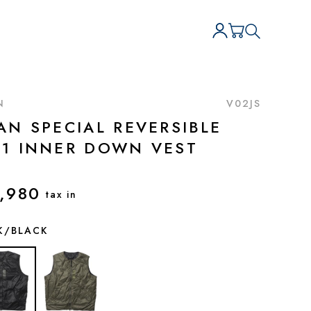
N
V02JS
AN SPECIAL REVERSIBLE
-1 INNER DOWN VEST
,980
tax in
K/BLACK