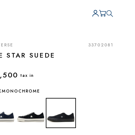
ERSE
33702081
E STAR SUEDE
,500
tax in
CKMONOCHROME