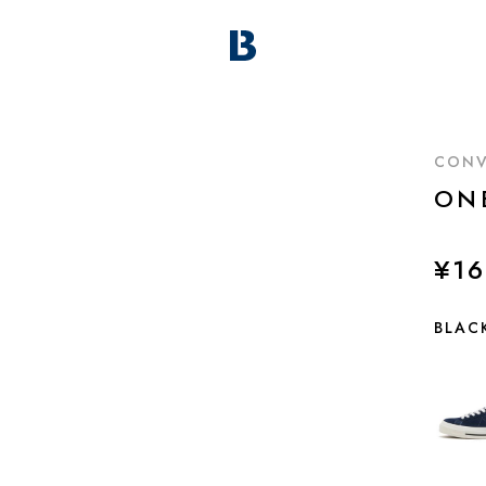
CONV
ON
¥16
BLA