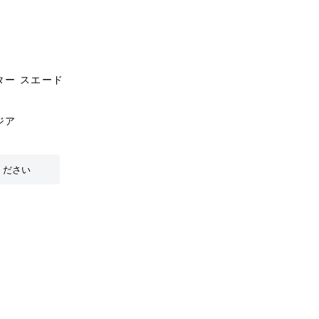
ター スエード
ジア
ください