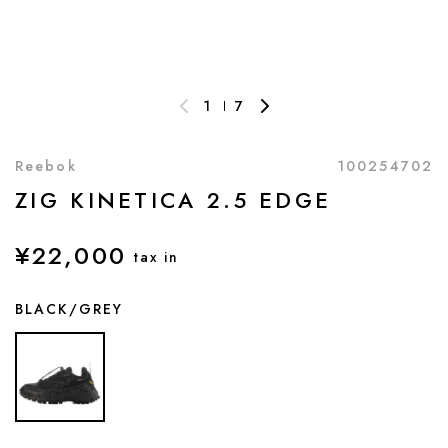
1
7
Reebok
100254702
ZIG KINETICA 2.5 EDGE
¥22,000
tax in
BLACK/GREY