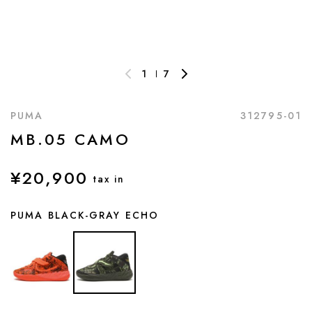
1
7
PUMA
312795-01
MB.05 CAMO
¥20,900
tax in
PUMA BLACK-GRAY ECHO