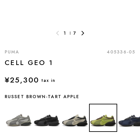
1
7
PUMA
405336-05
CELL GEO 1
¥25,300
tax in
RUSSET BROWN-TART APPLE