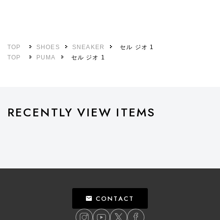
TOP
SHOES
SNEAKER
セル ジオ 1
TOP
PUMA
セル ジオ 1
RECENTLY VIEW ITEMS
CONTACT