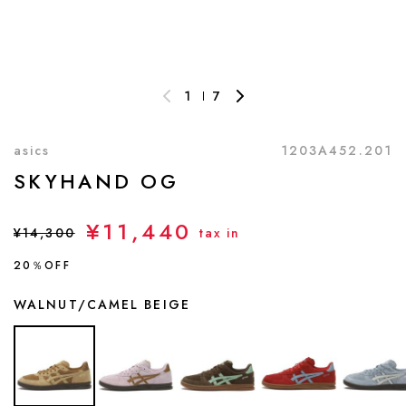
1
7
asics
1203A452.201
SKYHAND OG
¥11,440
¥14,300
tax in
20％OFF
WALNUT/CAMEL BEIGE