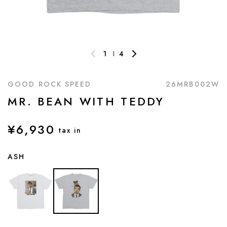
1
4
GOOD ROCK SPEED
26MRB002W
MR. BEAN WITH TEDDY
¥6,930
tax in
ASH