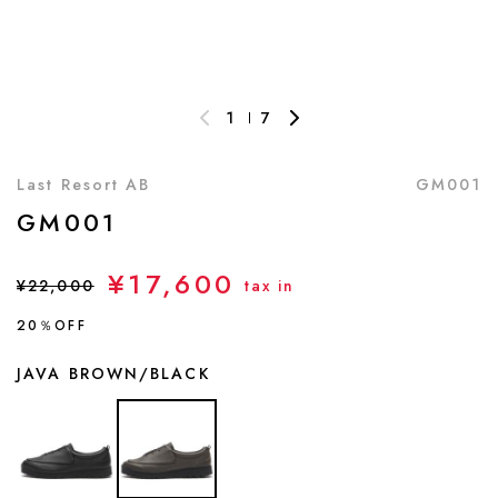
1
7
Last Resort AB
GM001
GM001
¥17,600
¥22,000
tax in
20％OFF
JAVA BROWN/BLACK