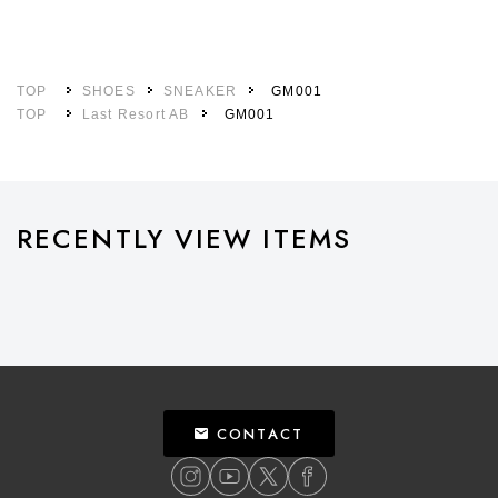
TOP
SHOES
SNEAKER
GM001
TOP
Last Resort AB
GM001
RECENTLY VIEW ITEMS
CONTACT