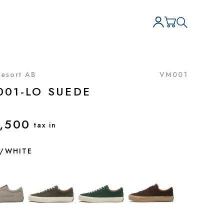
Resort AB
VM001
001-LO SUEDE
,500
tax in
/WHITE