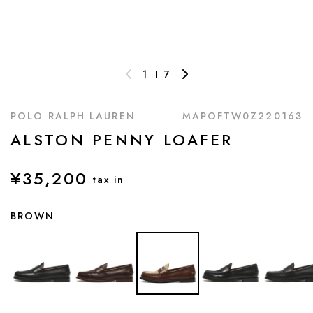
1
7
POLO RALPH LAUREN
MAPOFTW0Z220163
ALSTON PENNY LOAFER
¥35,200
tax in
BROWN