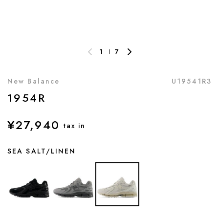
1
7
New Balance
U19541R3
1954R
¥27,940
tax in
SEA SALT/LINEN