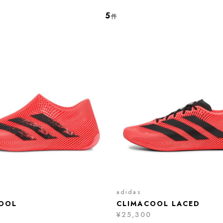
5
件
adidas
OOL
CLIMACOOL LACED
¥25,300