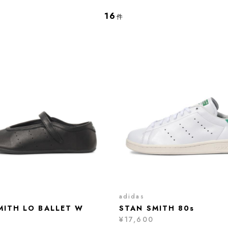
16
件
adidas
MITH LO BALLET W
STAN SMITH 80s
¥17,600