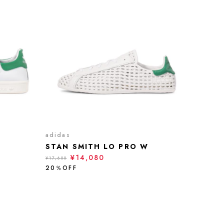
adidas
STAN SMITH LO PRO W
¥14,080
¥17,600
20％OFF