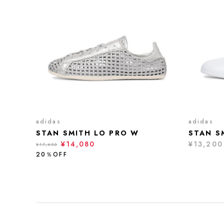
adidas
adidas
STAN SMITH LO PRO W
STAN S
¥14,080
¥13,200
¥17,600
20％OFF