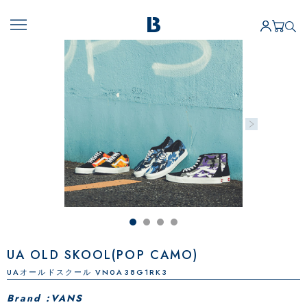
UA OLD SKOOL(POP CAMO)
UAオールドスクール VN0A38G1RK3
Brand :VANS