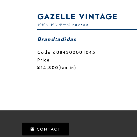
GAZELLE VINTAGE
ガゼル ビンテージ FU9658
Brand:adidas
Code 6084300001045
Price
¥14,300(tax in)
CONTACT