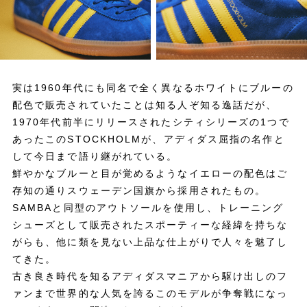
実は1960年代にも同名で全く異なるホワイトにブルーの
配色で販売されていたことは知る人ぞ知る逸話だが、
1970年代前半にリリースされたシティシリーズの1つで
あったこのSTOCKHOLMが、アディダス屈指の名作と
して今日まで語り継がれている。
鮮やかなブルーと目が覚めるようなイエローの配色はご
存知の通りスウェーデン国旗から採用されたもの。
SAMBAと同型のアウトソールを使用し、トレーニング
シューズとして販売されたスポーティーな経緯を持ちな
がらも、他に類を見ない上品な仕上がりで人々を魅了し
てきた。
古き良き時代を知るアディダスマニアから駆け出しのフ
ァンまで世界的な人気を誇るこのモデルが争奪戦になっ