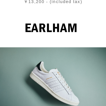
￥13,200 - (included tax)