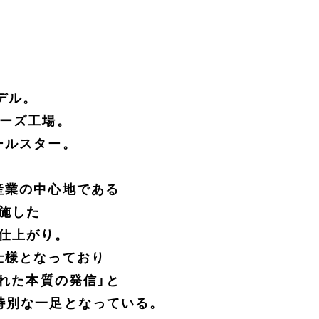
モデル。
ューズ工場。
ールスター。
産業の中心地である
施した
仕上がり。
仕様となっており
された本質の発信」と
特別な一足となっている。