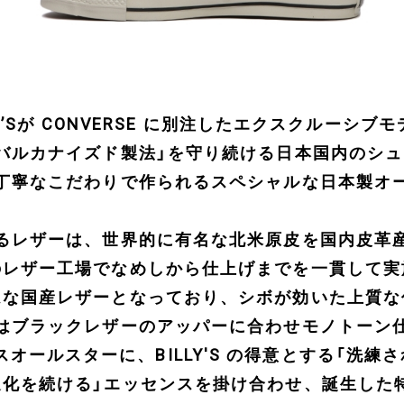
LY’Sが CONVERSE に別注したエクスクルーシブ
バルカナイズド製法」を守り続ける日本国内のシ
丁寧なこだわりで作られるスペシャルな日本製オ
るレザーは、世界的に有名な北米原皮を国内皮革
のレザー工場でなめしから仕上げまでを一貫して実
ムな国産レザーとなっており、シボが効いた上質な
はブラックレザーのアッパーに合わせモノトーン
オールスターに、BILLY'S の得意とする「洗練
進化を続ける」エッセンスを掛け合わせ、誕生した