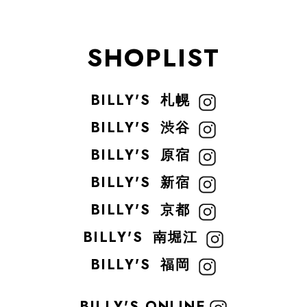
SHOPLIST
BILLY'S
札幌
BILLY'S
渋谷
BILLY'S
原宿
BILLY'S
新宿
BILLY'S
京都
BILLY'S
南堀江
BILLY'S
福岡
BILLY'S ONLINE