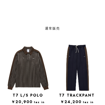
通常販売
T7 L/S POLO
T7 TRACKPANT
￥20,900
￥24,200
tax in
tax in