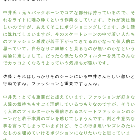
中井氏：元々バックボーンでコアな部分は持っているので、そ
れをライトに噛み砕くという作業をしています。それが実は難
しいのですが、あえてそこにポジショニングしてます。少し話
は逸れてしまいますが、今のスケートシーンの中で若い人たち
のファッション感度が若干下がってきてるのかなって個人的に
思っていて。自分なりに紐解くと見るものが無いのかなという
結論に達しまして。だったら僕たちのフィルターを見てみんな
でカッコよくなろうよっていう気持ちが強いです。
佐藤：それはしっかりそのシーンにいる中井さんらしい想いと
行動ですね。ファッションも重要ですもんね。
中井氏：とても重要だと捉えています。ファッションが好きな
人達の気持ちもすごく理解しているつもりなのですが、そうい
う人達のフィルターから発信されるスケートファッションのシ
ーンだと若干本質のズレを感じてしまうんです。割と生意気な
事を言ってしまっていますけど、そこの行き違いやズレみたい
なものを埋めていけるポジションになりたいなと思っていま