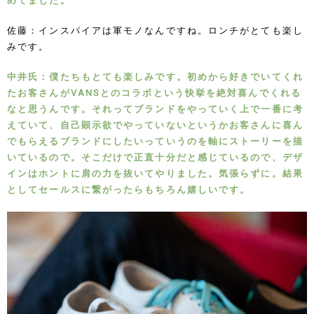
めてました。
佐藤：インスパイアは軍モノなんですね。ロンチがとても楽し
みです。
中井氏：僕たちもとても楽しみです。初めから好きでいてくれ
たお客さんがVANSとのコラボという快挙を絶対喜んでくれる
なと思うんです。それってブランドをやっていく上で一番に考
えていて、自己顕示欲でやっていないというかお客さんに喜ん
でもらえるブランドにしたいっていうのを軸にストーリーを描
いているので。そこだけで正直十分だと感じているので、デザ
インはホントに肩の力を抜いてやりました。気張らずに。結果
としてセールスに繋がったらもちろん嬉しいです。