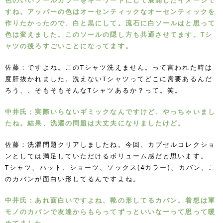
色のいいソールカラーをキーワードにして展開したイメージで
すね。アッパーの色はオーセンティックなオーセンティックを
作りたかったので、白と黒にして。流石に白ソールはと思って
色は変えました。このソールの隠し方も共通させてます。Tシ
ャツの後ろすごいことになってます。
佐藤：ですよね。このTシャツ洗えません。って言われた時は
度肝抜かれました。洗えないTシャツってどこに需要あるんだ
ろう、、そもそもそんなTシャツあるか？って。笑。
中井氏：実際いらないギミックなんですけど、やっちゃいまし
たね。結果、洗濯の問題は大丈夫になりましたけど。
佐藤：洗濯問題クリアしましたね。今回、カプセルコレクショ
ンとしては満足していただけるボリューム感だと思います。
Tシャツ、ハット、ショーツ、ソックス(4カラー)、カバン。こ
のカバンが面白い形してるんですよね。
中井氏：あれ面白いですよね、靴の形してるカバン。着想は軍
モノのカバンで友達からもらってずっといいなーって思って暖