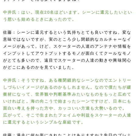
中井氏：はい。現在20名ほどいます。シーンに還元したいとい
う想いも始めるときにあったので。
佐藤：シーンに還元するという気持ちとても良いですね。変な
意味ではないですが、実のところ少し閉鎖的なカルチャーなイ
メージがあって。けど、スケーターの人達のアンテナや情報を
インプットしてアウトプットするモノが面白くてクールなモノ
がとても多いので、遠目でスケーターの人達の動きや興味関心
がどこにあるのかを見ていました。
中井氏：そうですね、ある種閉鎖的なシーンなのでエントリー
しづらいイメージがあるのかもしれません。なので僕たちが緩
衝材になって、世界観や判断基準みたいなものをもっと広めて
いければと。海の向こうで始まったシーンですけど、日本にも
面白い考えを持った方や、カッコいい方達も大勢いるので。
広がって、そこで生まれたフェイムや利益をスケーターの人達
に還元するというシンプルな座組です。
佐藤：過去に何か形にされたことはありますか？先日のプレミ