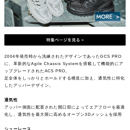
2004年発売時から洗練されたデザインであったGCS PRO
に、革新的なAgile Chassis Systemを搭載して機能的にア
ップグレードされたACS PRO。
足全体をしっかりとホールドする構造に加え、通気性に特化
したアッパーデザイン。
通気性
アッパー側面に配置された開口部によってエアフローを最適
化し、通気性を最大限に高めるオープン3Dメッシュを採用
シューレース