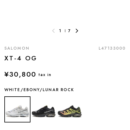
1
7
SALOMON
L47133000
XT-4 OG
¥30,800
tax in
WHITE/EBONY/LUNAR ROCK