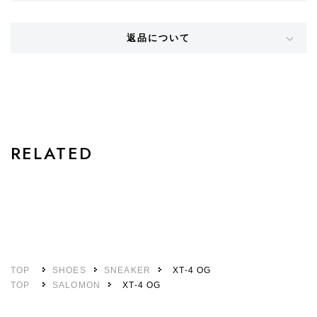
返品について
STYLE
RELATED
TOP
SHOES
SNEAKER
XT-4 OG
TOP
SALOMON
XT-4 OG