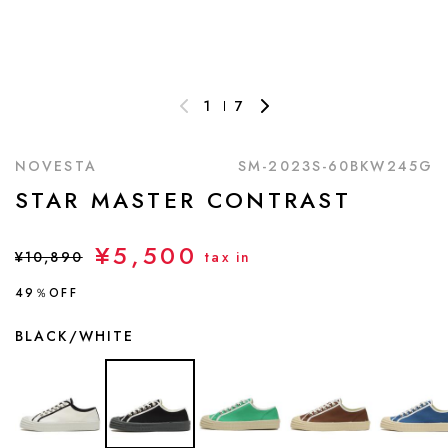
1
7
NOVESTA
SM-2023S-60BKW245G
STAR MASTER CONTRAST
¥5,500
¥10,890
tax in
49％OFF
BLACK/WHITE