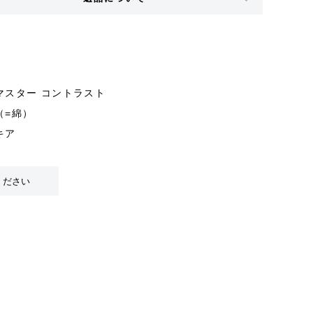
マスター コントラスト
（=綿）
キア
ください