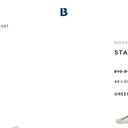
RAST
NOVE
ST
¥10,
49％O
GREE