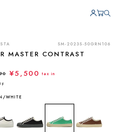
STA
SM-2023S-50GRN106
AR MASTER CONTRAST
¥5,500
890
tax in
FF
N/WHITE