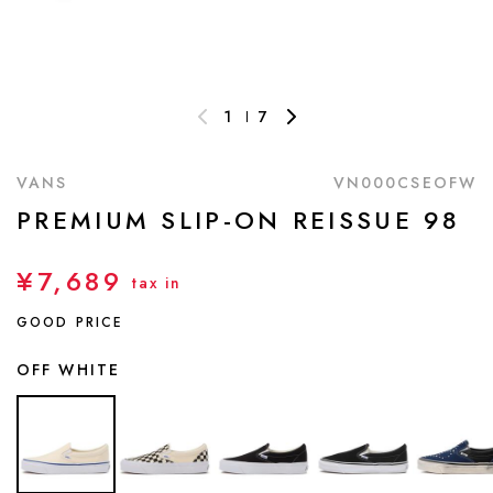
1
7
VANS
VN000CSEOFW
PREMIUM SLIP-ON REISSUE 98
¥7,689
tax in
GOOD PRICE
OFF WHITE