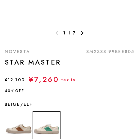
1
7
NOVESTA
SM23SSI99BEE805
STAR MASTER
¥7,260
¥12,100
tax in
40％OFF
BEIGE/ELF