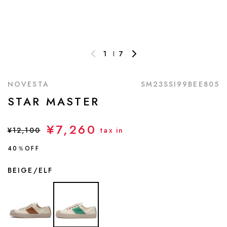
1
7
NOVESTA
SM23SSI99BEE805
STAR MASTER
¥7,260
¥12,100
tax in
40％OFF
BEIGE/ELF