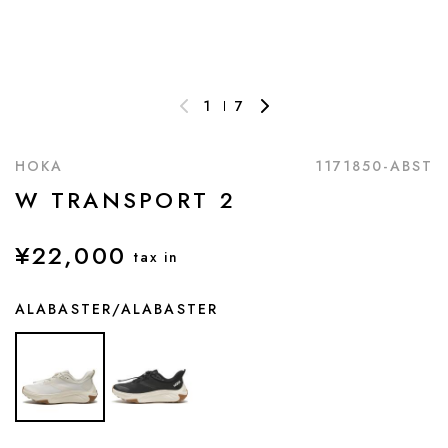
1
7
HOKA
1171850-ABST
W TRANSPORT 2
¥22,000
tax in
ALABASTER/ALABASTER