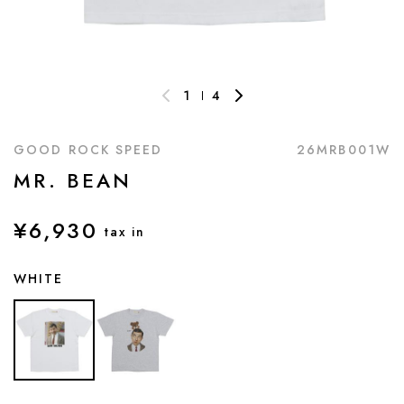
1
4
GOOD ROCK SPEED
26MRB001W
MR. BEAN
¥6,930
tax in
WHITE