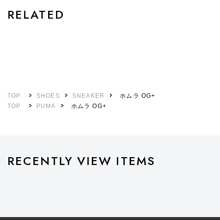
RELATED
TOP
SHOES
SNEAKER
ホムラ OG+
TOP
PUMA
ホムラ OG+
RECENTLY VIEW ITEMS