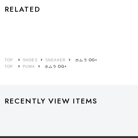
RELATED
TOP
SHOES
SNEAKER
ホムラ OG+
TOP
PUMA
ホムラ OG+
RECENTLY VIEW ITEMS