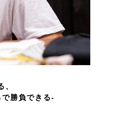
る、
できる-