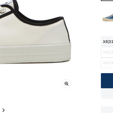
35(22
39(25
43(28