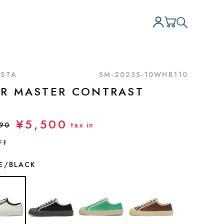
STA
SM-2023S-10WHB110
AR MASTER CONTRAST
¥5,500
890
tax in
FF
E/BLACK