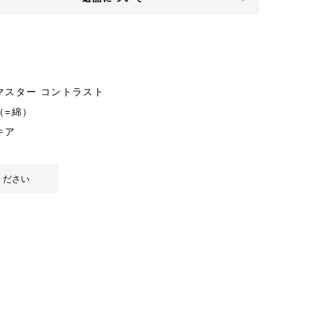
マスター コントラスト
（=綿）
キア
ください