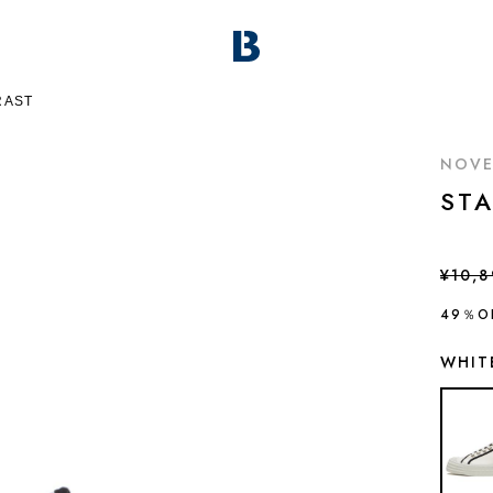
RAST
NOVE
ST
¥10,
49％O
WHIT