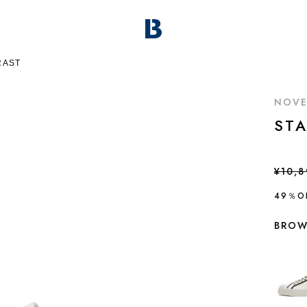
RAST
NOVE
ST
¥10,
49％O
BROW