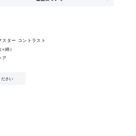
マスター コントラスト
（=綿）
キア
ください