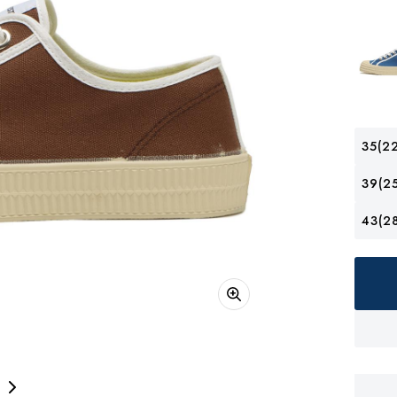
35(22
39(25
43(28