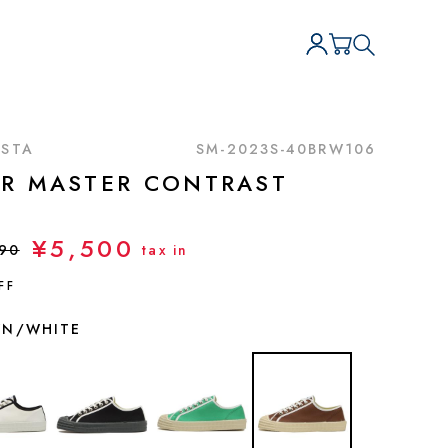
STA
SM-2023S-40BRW106
AR MASTER CONTRAST
¥5,500
890
tax in
FF
N/WHITE